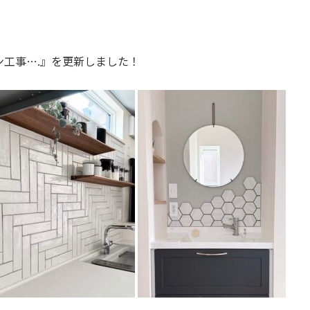
工事….
』
を更新しました！