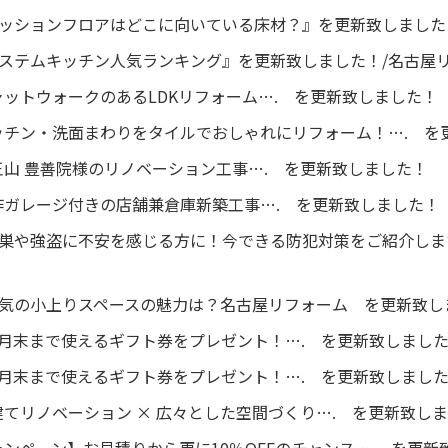
『クッションフロアはどこに向いている床材？』を更新致しました
『システムキッチン人気ランキング』を更新致しました！/名古屋
ットウォークのあるLDKリフォーム…. を更新致しました！
ッチン・洗面まわりをタイルでおしゃれにリフォーム！…. を
山 豊善院様のリノベーション工事…. を更新致しました！
作ガレージ付きの店舗兼倉庫新築工事…. を更新致しました！
空き巣や強盗に不安を感じる方に！今できる防犯対策をご紹介し
今人気の小上りスペースの魅力は？名古屋リフォーム を更新致
8月末まで使えるギフト券をプレゼント！…. を更新致しまし
5月末まで使えるギフト券をプレゼント！…. を更新致しまし
てリノベーション × 広々とした空間づくり…. を更新致し
ンペーン】お見積りから更に10％OFFのチャンス…. を更新