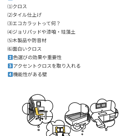
⑴
クロス
⑵
タイル仕上げ
⑶
エコカラットって何？
⑷
ジョリパッドや漆喰・珪藻土
⑸
木製品や防音材
⑹
面白いクロス
色選びの効果や重要性
アクセントクロスを取り入れる
機能性がある壁