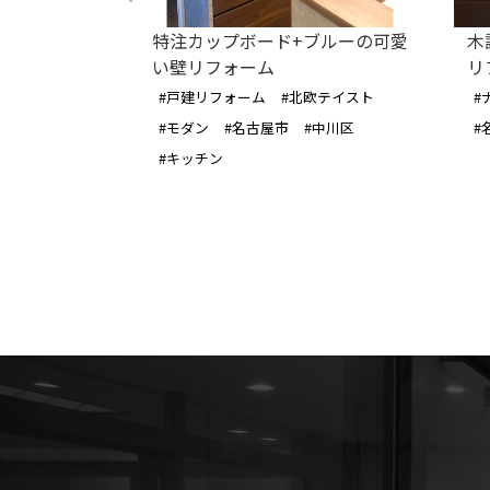
天井羽目板
特注カップボード+ブルーの可愛
木
ョンリノベー
い壁リフォーム
リ
#戸建リフォーム
#北欧テイスト
#
#キッチン
#モダン
#名古屋市
#中川区
#
#リビング
#キッチン