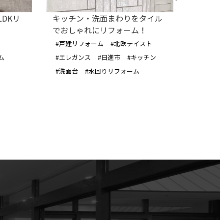
DKリ
キッチン・洗面まわりをタイル
薬王山
でおしゃれにリフォーム！
ン工事
#戸建リフォーム
#北欧テイスト
#長久
ム
#エレガンス
#日進市
#キッチン
#リノ
#洗面台
#水回りリフォーム